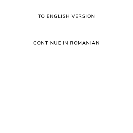
Vino în H&M să descoperi cele mai noi colecții
de îmbrăcăminte și încălțăminte, perfecte
TO ENGLISH VERSION
pentru toate ocaziile și stilurile vestimentare!
CONTINUE IN ROMANIAN
H&M
ORE DE DESCHIDERE
Luni
09:30 - 21:30
Marţi
09:30 - 21:30
Miercuri
09:30 - 21:30
Joi
09:30 - 21:30
Vineri
09:30 - 21:30