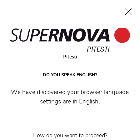
EN
PITESTI
Home
Search
Main navigation
Skip to content
PITESTI
Pitesti
DO YOU SPEAK ENGLISH?
We have discovered your browser language
settings are in English.
How do you want to proceed?